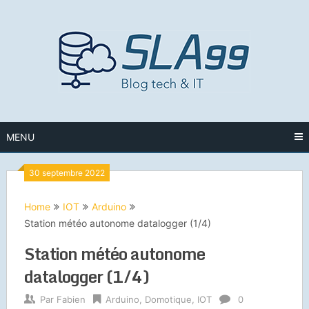
Skip
to
content
MENU
30 septembre 2022
Home
IOT
Arduino
Station météo autonome datalogger (1/4)
Station météo autonome
datalogger (1/4)
Par
Fabien
Arduino
,
Domotique
,
IOT
0