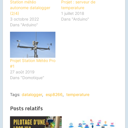
Station météo
Projet : serveur de
autonome datalogger
temperature
(2/4)
1 juillet 2018
3 octobre 2022
Dans "Arduino"
Dans "Arduino"
Projet Station Météo Pro
#1
27 août 2019
Dans "Domotique"
Tags:
datalogger
,
esp8266
,
temperature
Posts relatifs