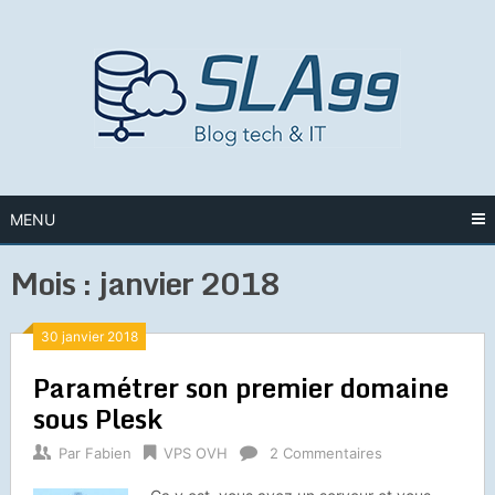
Skip
to
content
MENU
Mois :
janvier 2018
30 janvier 2018
Paramétrer son premier domaine
sous Plesk
Par
Fabien
VPS OVH
2 Commentaires