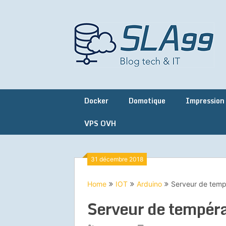
Skip
to
content
Docker
Domotique
Impression
VPS OVH
31 décembre 2018
Home
IOT
Arduino
Serveur de temp
Serveur de tempéra