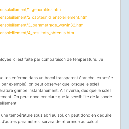
eensoleillement/1_generalites.htm
eensoleillement/2_capteur_d_ensoleillement.htm
reensoleillement/3_parametrage_wswin32.htm
eensoleillement/4_resultats_obtenus.htm
loyée ici est faite par comparaison de température. Je
ue l’on enferme dans un bocal transparent étanche, exposée
oit par exemple), on peut observer que lorsque le soleil
érature grimpe instantanément. A l’inverse, dès que le soleil
ment. On peut donc conclure que la sensibilité de la sonde
eillement.
 une température sous abri au sol, on peut donc en déduire
on d’autres paramètres, servira de référence au calcul