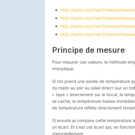
http://icare.cinq.free.fr/meteo/mesur
http://icare.cinq.free.fr/meteo/mesur
http://icare.cinq.free.fr/meteo/mesu
http://icare.cinq.free.fr/meteo/mesur
Principe de mesure
Pour mesurer ces valeurs, la méthode emp
m’explique.
Si l’on prend une sonde de température q
du matin au soir au soleil direct (sur un t
« tape » directement sur le bocal, la temp
se cache, la température baisse immédiate
de température reflète directement l’ensol
Si ensuite je compare cette température à
un écart. Et c’est cet écart qui, en foncti
d’ensoleillement.