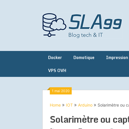
Skip
to
content
Docker
Domotique
Impression
VPS OVH
1 mai 2020
Home
IOT
Arduino
Solarimètre ou c
Solarimètre ou cap