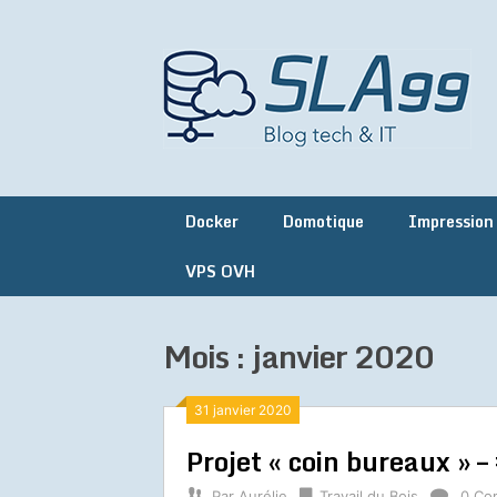
Skip
to
content
Docker
Domotique
Impression
VPS OVH
Mois :
janvier 2020
31 janvier 2020
Projet « coin bureaux » –
Par
Aurélie
Travail du Bois
0 Co