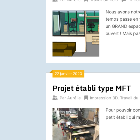
Nous avons notre
temps passe en f
un GRAND espace 
ouvert ! Mais pa
22 janvier 2020
Projet établi type MFT
Par
Aurélie
Impression 3D
,
Travail du
Pour pouvoir cont
petit établi qui 