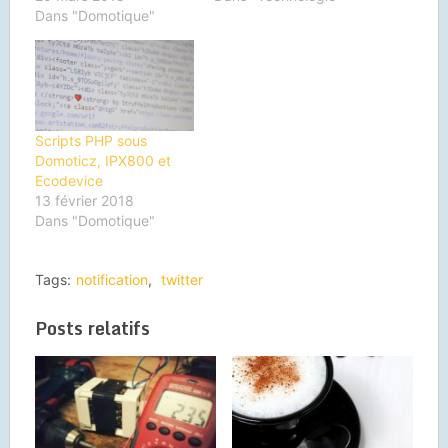
Dans "Domotique"
Scripts PHP sous
Domoticz, IPX800 et
Ecodevice
13 février 2018
Dans "Domotique"
Tags:
notification
,
twitter
Posts relatifs