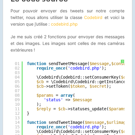
Pour pouvoir envoyer des tweets sur notre compte
twitter, nous allons utiliser la classe
Codebird
et voici la
version que j’utilise :
codebird.php
Je me suis créé 2 fonctions pour envoyer des messages
et des images. Les images sont celles de mes caméras
extérieures !
?
01
function
sendTweetMessage(
$message
,
$consumer
02
require_once
(
'codebird.php'
);
03
04
\Codebird\Codebird::setConsumerKey(
$cons
05
$cb
= \Codebird\Codebird::getInstance();
06
$cb
->setToken(
$token
, 
$secret
);
07
08
$params
= 
array
(
09
'status'
=> 
$message
10
);
11
$reply
= 
$cb
->statuses_update(
$params
);
12
}
13
14
function
sendTweetImage(
$message
,
$urlimage
,
$
15
require_once
(
'codebird.php'
);    
16
\Codebird\Codebird::setConsumerKey(
$cons