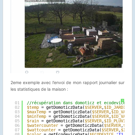
2eme exemple avec l’envoi de mon rapport journalier sur
les statistiques de la maison :
?
01
//récupération dans domoticz et ecodevices d
02
$temp
= getDomoticzData(
$SERVER
,
$ID_JARDIN
,
'
03
$maxTemp
= getDomoticzData(
$SERVER
,
$ID_VARIA
04
$minTemp
= getDomoticzData(
$SERVER
,
$ID_VARIA
05
$rain
= getDomoticzData(
$SERVER
,
$ID_PLUVIO
,
'
06
$watercounter
= getDomoticzData(
$SERVER
,
$ID_
07
$wattcounter
= getDomoticzData(
$SERVER
,
$ID_E
08
$color
= getEcodeviceData(
$ECODEVICE
,
'T1_DEM