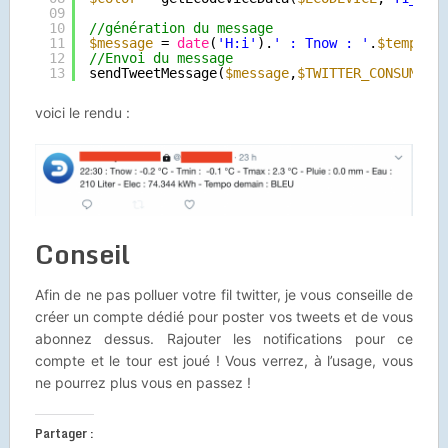
09
10
//génération du message     
11
$message
= 
date
(
'H:i'
).
' : Tnow : '
.
$temp
.
' 
12
//Envoi du message
13
sendTweetMessage(
$message
,
$TWITTER_CONSUMER_
voici le rendu :
Conseil
Afin de ne pas polluer votre fil twitter, je vous conseille de
créer un compte dédié pour poster vos tweets et de vous
abonnez dessus. Rajouter les notifications pour ce
compte et le tour est joué ! Vous verrez, à l’usage, vous
ne pourrez plus vous en passez !
Partager :