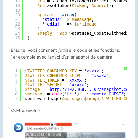
17
$cb
= \Codebird\Codebird::getInstance();
18
$cb
->setToken(
$token
, 
$secret
);
19
20
$params
= 
array
(
21
'status'
=> 
$message
,
22
'media[]'
=> 
$urlimage
23
);
24
$reply
= 
$cb
->statuses_updateWithMedia(
$
25
}
Ensuite, voici comment j’utilise le code et les fonctions.
1er exemple avec l’envoi d’un snapshot de caméra :
?
1
$TWITTER_CONSUMER_KEY
= 
'xxxxx'
;
2
$TWITTER_CONSUMER_SECRET
= 
'xxxxx'
;
3
$TWITTER_TOKEN
= 
'xxxxx'
;
4
$TWITTER_SECRET
= 
'xxxxx'
;
5
$image
= 
"
http://192.168.1.102/snapshot.cgi?u
6
$message
= 
date
(
'H:i'
).
' : caméra OUEST'
;
7
sendTweetImage(
$message
,
$image
,
$TWITTER_CONSU
Voici le rendu :