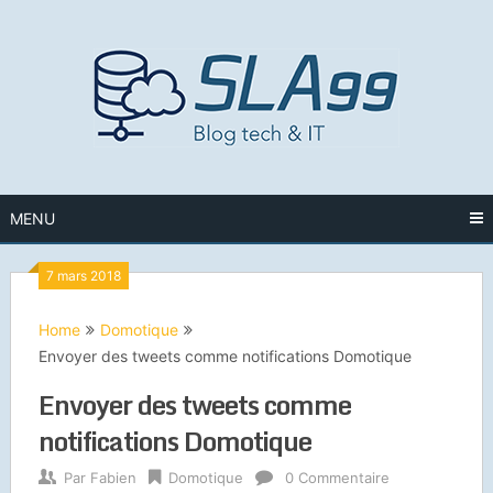
Skip
to
content
MENU
7 mars 2018
Home
Domotique
Envoyer des tweets comme notifications Domotique
Envoyer des tweets comme
notifications Domotique
Par
Fabien
Domotique
0 Commentaire