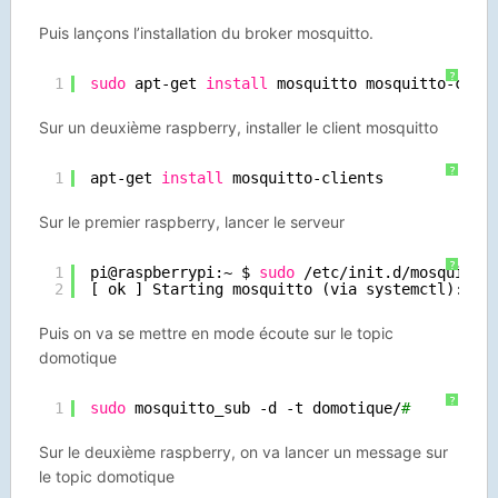
Puis lançons l’installation du broker mosquitto.
?
1
sudo
apt-get 
install
mosquitto mosquitto-clie
Sur un deuxième raspberry, installer le client mosquitto
?
1
apt-get 
install
mosquitto-clients
Sur le premier raspberry, lancer le serveur
?
1
pi@raspberrypi:~ $ 
sudo
/etc/init
.d
/mosquitto
2
[ ok ] Starting mosquitto (via systemctl): mo
Puis on va se mettre en mode écoute sur le topic
domotique
?
1
sudo
mosquitto_sub -d -t domotique/
#
Sur le deuxième raspberry, on va lancer un message sur
le topic domotique