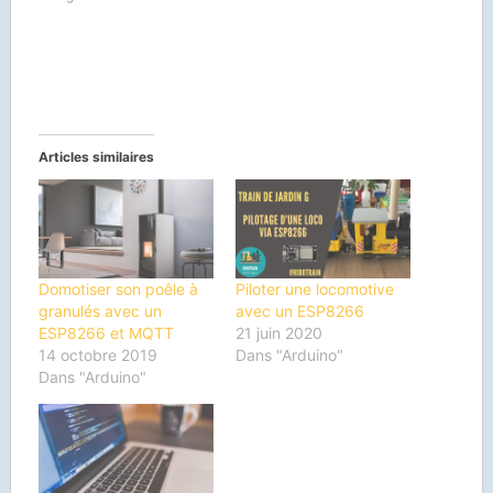
fenêtre)
fenêtre)
fenêtre)
fenêtre)
à
un
ami(ouvre
dans
une
nouvelle
fenêtre)
Articles similaires
Domotiser son poêle à
Piloter une locomotive
granulés avec un
avec un ESP8266
ESP8266 et MQTT
21 juin 2020
14 octobre 2019
Dans "Arduino"
Dans "Arduino"