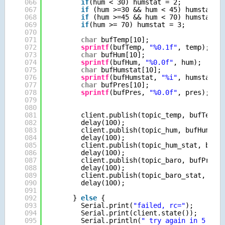
066
if
(hum < 30) humstat = 2;
067
if
(hum >=30 && hum < 45) humstat =
068
if
(hum >=45 && hum < 70) humstat =
069
if
(hum >= 70) humstat = 3;
070
071
char
bufTemp[10];
072
sprintf
(bufTemp, 
"%0.1f"
, temp);
073
char
bufHum[10];
074
sprintf
(bufHum, 
"%0.0f"
, hum);
075
char
bufHumstat[10];
076
sprintf
(bufHumstat, 
"%i"
, humstat);
077
char
bufPres[10];
078
sprintf
(bufPres, 
"%0.0f"
, pres);
079
080
081
client.publish(topic_temp, bufTemp)
082
delay(100);
083
client.publish(topic_hum, bufHum);
084
delay(100);
085
client.publish(topic_hum_stat, bufH
086
delay(100);
087
client.publish(topic_baro, bufPres)
088
delay(100);
089
client.publish(topic_baro_stat, 
"0"
090
delay(100);
091
092
} 
else
{
093
Serial.print(
"failed, rc="
);
094
Serial.print(client.state());
095
Serial.println(
" try again in 5 sec