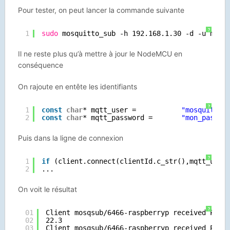
Pour tester, on peut lancer la commande suivante
?
1
sudo
mosquitto_sub -h 192.168.1.30 -d -u mosq
Il ne reste plus qu’à mettre à jour le NodeMCU en
conséquence
On rajoute en entête les identifiants
?
1
const
char
* mqtt_user =           
"mosquitto"
2
const
char
* mqtt_password =       
"mon_passwo
Puis dans la ligne de connexion
?
1
if
(client.connect(clientId.c_str(),mqtt_user
2
...
On voit le résultat
?
01
Client mosqsub
/6466-raspberryp
received PUBL
02
22.3
03
Client mosqsub
/6466-raspberryp
received PUBL