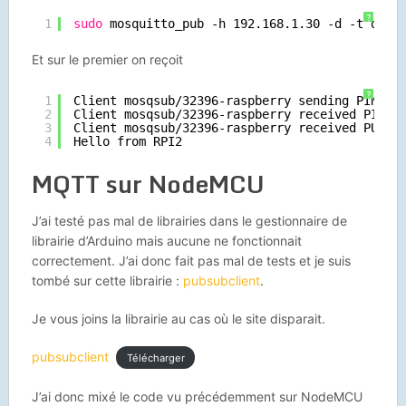
?
1
sudo
mosquitto_pub -h 192.168.1.30 -d -t domo
Et sur le premier on reçoit
?
1
Client mosqsub
/32396-raspberry
sending PINGRE
2
Client mosqsub
/32396-raspberry
received PINGR
3
Client mosqsub
/32396-raspberry
received PUBLI
4
Hello from RPI2
MQTT sur NodeMCU
J’ai testé pas mal de librairies dans le gestionnaire de
librairie d’Arduino mais aucune ne fonctionnait
correctement. J’ai donc fait pas mal de tests et je suis
tombé sur cette librairie :
pubsubclient
.
Je vous joins la librairie au cas où le site disparait.
pubsubclient
Télécharger
J’ai donc mixé le code vu précédemment sur NodeMCU