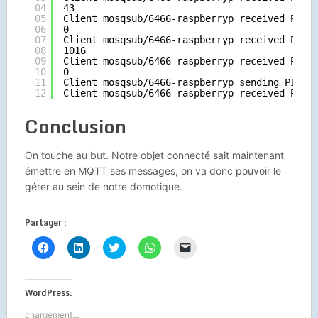
04
43
05
Client mosqsub
/6466-raspberryp
received PUBL
06
0
07
Client mosqsub
/6466-raspberryp
received PUBL
08
1016
09
Client mosqsub
/6466-raspberryp
received PUBL
10
0
11
Client mosqsub
/6466-raspberryp
sending PINGR
12
Client mosqsub
/6466-raspberryp
received PING
Conclusion
On touche au but. Notre objet connecté sait maintenant
émettre en MQTT ses messages, on va donc pouvoir le
gérer au sein de notre domotique.
Partager :
Cliquez
Cliquez
Cliquez
Cliquez
Cliquer
pour
pour
pour
pour
pour
partager
partager
partager
partager
envoyer
sur
sur
sur
sur
un
Facebook(ouvre
LinkedIn(ouvre
Twitter(ouvre
WhatsApp(ouvre
lien
dans
dans
dans
dans
par
WordPress:
une
une
une
une
e-
nouvelle
nouvelle
nouvelle
nouvelle
mail
chargement…