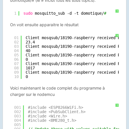
domotique/# (le # inclut tous les sous topics).
?
1
sudo
mosquitto_sub -d -t domotique/
#
On voit ensuite apparaitre le résultat
?
01
Client mosqsub
/18190-raspberry
received PUBL
02
23.4
03
Client mosqsub
/18190-raspberry
received PUBL
04
40
05
Client mosqsub
/18190-raspberry
received PUBL
06
0
07
Client mosqsub
/18190-raspberry
received PUBL
08
1017
09
Client mosqsub
/18190-raspberry
received PUBL
10
0
Voici maintenant le code complet du programme à
charger sur le nodemcu
?
001
#include <ESP8266WiFi.h>
002
#include <PubSubClient.h>
003
#include <Wire.h>
004
#include <BME280_t.h>
005
006
// Update these with values suitable for yo