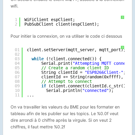
wifi.
?
1
WiFiClient espClient;
2
PubSubClient client(espClient);
Pour initier la connexion, on va utiliser le code ci dessous
?
01
client.setServer(mqtt_server, mqtt_port);
02
03
while
(!client.connected()) {
04
Serial.print(
"Attempting MQTT connecti
05
// Create a random client ID
06
String clientId = 
"ESP8266Client-"
;
07
clientId += String(random(0xffff), HEX
08
// Attempt to connect
09
if
(client.connect(clientId.c_str())) 
10
Serial.println(
"connected"
);       
11
...
On va travailler les valeurs du BME pour les formater en
tableau afin de les publier sur les topics. Le %0.0f veut
dire arrondi à 0 chiffre après la virgule. Si on veut 2
chiffres, il faut mettre %0.2f