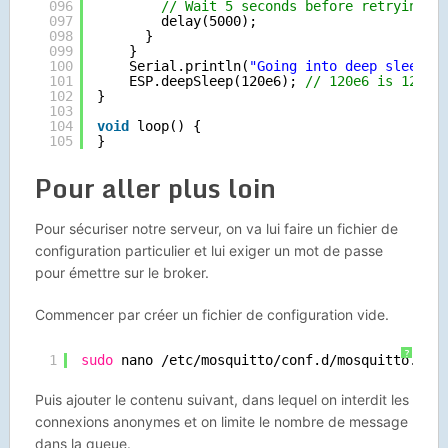
096
// Wait 5 seconds before retrying
097
delay(5000);
098
}
099
}
100
Serial.println(
"Going into deep sleep f
101
ESP.deepSleep(120e6); 
// 120e6 is 120 s
102
}
103
104
void
loop() {
105
}
Pour aller plus loin
Pour sécuriser notre serveur, on va lui faire un fichier de
configuration particulier et lui exiger un mot de passe
pour émettre sur le broker.
Commencer par créer un fichier de configuration vide.
?
1
sudo
nano 
/etc/mosquitto/conf
.d
/mosquitto
.con
Puis ajouter le contenu suivant, dans lequel on interdit les
connexions anonymes et on limite le nombre de message
dans la queue.