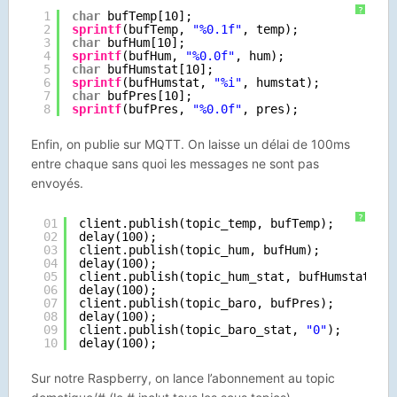
?
1
char
bufTemp[10];
2
sprintf
(bufTemp, 
"%0.1f"
, temp);
3
char
bufHum[10];
4
sprintf
(bufHum, 
"%0.0f"
, hum);
5
char
bufHumstat[10];
6
sprintf
(bufHumstat, 
"%i"
, humstat);
7
char
bufPres[10];
8
sprintf
(bufPres, 
"%0.0f"
, pres);
Enfin, on publie sur MQTT. On laisse un délai de 100ms
entre chaque sans quoi les messages ne sont pas
envoyés.
?
01
client.publish(topic_temp, bufTemp);
02
delay(100);
03
client.publish(topic_hum, bufHum);
04
delay(100);
05
client.publish(topic_hum_stat, bufHumstat);
06
delay(100);
07
client.publish(topic_baro, bufPres);
08
delay(100);
09
client.publish(topic_baro_stat, 
"0"
);
10
delay(100);
Sur notre Raspberry, on lance l’abonnement au topic