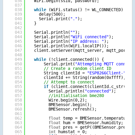
036
WiFi.begin(ssid, password);
037
038
while
(WiFi.status() != WL_CONNECTED) {
039
delay(500);
040
Serial.print(
"."
);
041
}
042
043
Serial.println(
""
);
044
Serial.println(
"WiFi connected"
);
045
Serial.println(
"IP address: "
);
046
Serial.println(WiFi.localIP());
047
client.setServer(mqtt_server, mqtt_port);
048
049
while
(!client.connected()) {
050
Serial.print(
"Attempting MQTT connect
051
// Create a random client ID
052
String clientId = 
"ESP8266Client-"
;
053
clientId += String(random(0xffff), HE
054
// Attempt to connect
055
if
(client.connect(clientId.c_str()))
056
Serial.println(
"connected"
);       
057
//initialisation bme280
058
Wire.begin(0,2); 
059
BMESensor.begin();
060
BMESensor.refresh();
061
062
float
temp = BMESensor.temperature;
063
float
hum = BMESensor.humidity;
064
float
pres = getP((BMESensor.pressu
065
int
humstat = 0;