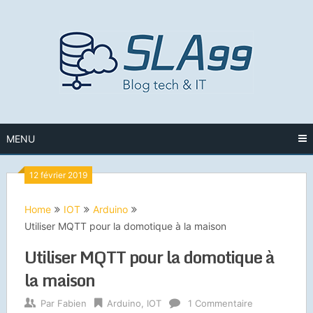
Skip
to
content
MENU
12 février 2019
Home
IOT
Arduino
Utiliser MQTT pour la domotique à la maison
Utiliser MQTT pour la domotique à
la maison
Par
Fabien
Arduino
,
IOT
1 Commentaire