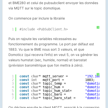
et BME280 et celui de pubsubclient envoyer les données
via MQTT sur le topic domotique.
On commence par inclure la librairie
?
1
#include <PubSubClient.h>
Puis on rajoute les variables nécessaires au
fonctionnement du programme. Le port par défaut est
1883. Vu que le BME nous sort 3 valeurs, et que
Domoticz (qui recevra l’info) en veut 5, on va générer les
valeurs humstat (sec, humide, normal) et barostat
(prévision barométrique que l’on mettra à zéro).
?
1
const
char
* mqtt_server =         
"192.168.1.
2
const
int
mqtt_port =           1883;
3
const
char
* topic_temp =          
"domotique/
4
const
char
* topic_hum =           
"domotique/
5
const
char
* topic_hum_stat=       
"domotique/
6
const
char
* topic_baro =          
"domotique/
7
const
char
* topic_baro_stat =     
"domotique/
On déclare ensuite le client MQTT, associé à la connexion