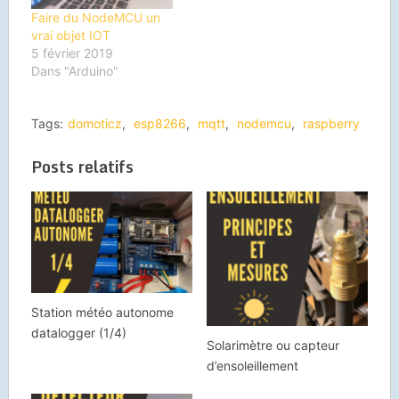
Faire du NodeMCU un
vrai objet IOT
5 février 2019
Dans "Arduino"
Tags:
domoticz
,
esp8266
,
mqtt
,
nodemcu
,
raspberry
Posts relatifs
Station météo autonome
datalogger (1/4)
Solarimètre ou capteur
d’ensoleillement