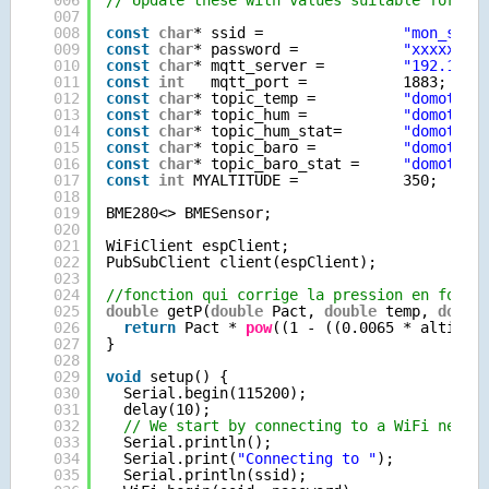
007
008
const
char
* ssid =                
"mon_ssid
009
const
char
* password =            
"xxxxx"
;
010
const
char
* mqtt_server =         
"192.168.
011
const
int
mqtt_port =           1883;
012
const
char
* topic_temp =          
"domotiqu
013
const
char
* topic_hum =           
"domotiqu
014
const
char
* topic_hum_stat=       
"domotiqu
015
const
char
* topic_baro =          
"domotiqu
016
const
char
* topic_baro_stat =     
"domotiqu
017
const
int
MYALTITUDE =            350;
018
019
BME280<> BMESensor;
020
021
WiFiClient espClient;
022
PubSubClient client(espClient);
023
024
//fonction qui corrige la pression en fonct
025
double
getP(
double
Pact, 
double
temp, 
doubl
026
return
Pact * 
pow
((1 - ((0.0065 * altitud
027
}
028
029
void
setup() {
030
Serial.begin(115200);
031
delay(10);
032
// We start by connecting to a WiFi netwo
033
Serial.println();
034
Serial.print(
"Connecting to "
);
035
Serial.println(ssid);