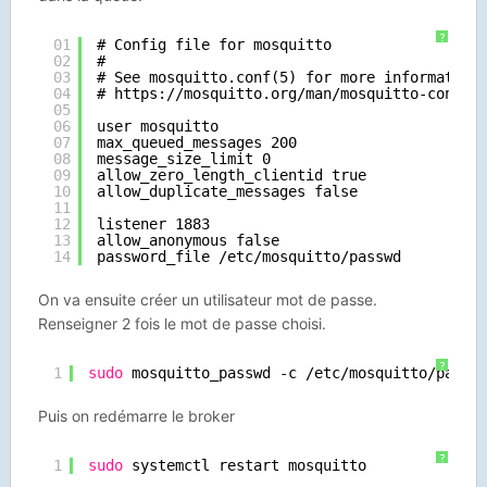
?
01
# Config file for mosquitto
02
#
03
# See mosquitto.conf(5) for more information
04
# 
https://mosquitto.org/man/mosquitto-conf-5
05
06
user mosquitto
07
max_queued_messages 200
08
message_size_limit 0
09
allow_zero_length_clientid true
10
allow_duplicate_messages false
11
12
listener 1883
13
allow_anonymous false
14
password_file /etc/mosquitto/passwd
On va ensuite créer un utilisateur mot de passe.
Renseigner 2 fois le mot de passe choisi.
?
1
sudo
mosquitto_passwd -c 
/etc/mosquitto/passw
Puis on redémarre le broker
?
1
sudo
systemctl restart mosquitto