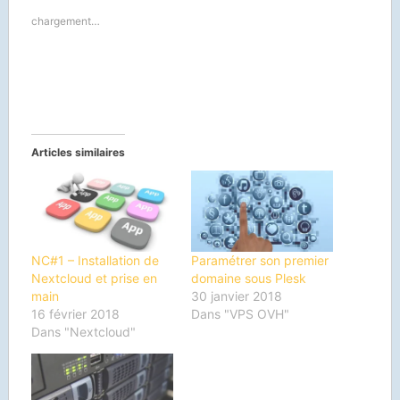
une
une
une
une
e-
nouvelle
nouvelle
nouvelle
nouvelle
mail
chargement…
fenêtre)
fenêtre)
fenêtre)
fenêtre)
à
un
ami(ouvre
dans
une
nouvelle
fenêtre)
Articles similaires
NC#1 – Installation de
Paramétrer son premier
Nextcloud et prise en
domaine sous Plesk
main
30 janvier 2018
16 février 2018
Dans "VPS OVH"
Dans "Nextcloud"