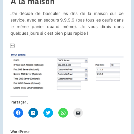
A la maison
J’ai décidé de basculer les dns de la maison sur ce
service, avec en secours 9.9.9.9 (pas tous les oeufs dans
le même panier quand même). Je vous dirais dans
quelques jours si c’est bien plus rapide !

Partager :
Cliquez
Cliquez
Cliquez
Cliquez
Cliquer
pour
pour
pour
pour
pour
partager
partager
partager
partager
envoyer
sur
sur
sur
sur
un
Facebook(ouvre
LinkedIn(ouvre
Twitter(ouvre
WhatsApp(ouvre
lien
dans
dans
dans
dans
par
WordPress: