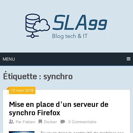
Skip
to
content
MENU
Étiquette :
synchro
13 mars 2018
Mise en place d’un serveur de
synchro Firefox
Par
Fabien
Docker
0 Commentaire