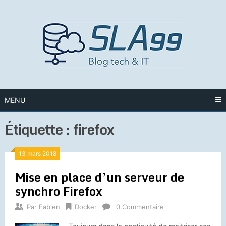
Skip
to
content
MENU
Étiquette :
firefox
13 mars 2018
Mise en place d’un serveur de
synchro Firefox
Par
Fabien
Docker
0 Commentaire