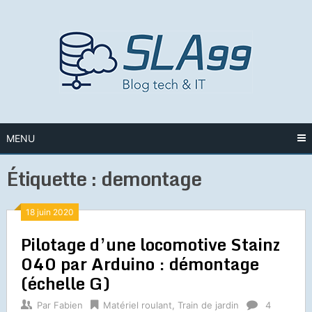
Skip
to
content
MENU
Étiquette :
demontage
18 juin 2020
Pilotage d’une locomotive Stainz
040 par Arduino : démontage
(échelle G)
Par
Fabien
Matériel roulant
,
Train de jardin
4