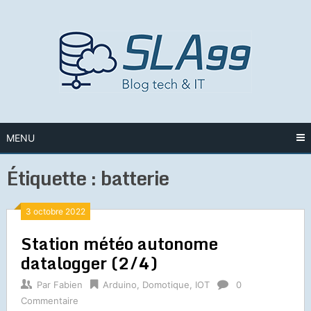
Skip
to
content
MENU
Étiquette :
batterie
3 octobre 2022
Station météo autonome
datalogger (2/4)
Par
Fabien
Arduino
,
Domotique
,
IOT
0
Commentaire