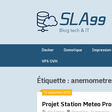
Skip
to
content
Docker
Domotique
Impression
VPS OVH
Étiquette :
anemometre
12 septembre 2019
Projet Station Meteo Pro
Par
Fabien
Domotique
,
Technologie